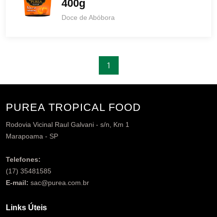
400g
Doce de Abóbora
1
PUREA TROPICAL FOOD
Rodovia Vicinal Raul Galvani - s/n, Km 1
Marapoama - SP
Telefones:
(17) 35481585
E-mail:
sac@purea.com.br
Links Úteis